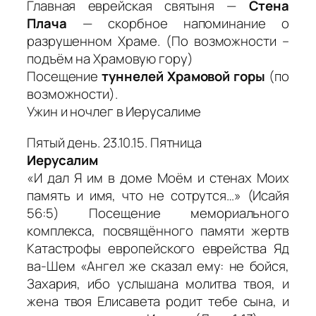
Главная еврейская святыня —
Стена
Плача
— скорбное напоминание о
разрушенном Храме. (По возможности –
подъём на Храмовую гору)
Посещение
туннелей Храмовой горы
(по
возможности).
Ужин и ночлег в Иерусалиме
Пятый день. 23.10.15. Пятница
Иерусалим
«И дал Я им в доме Моём и стенах Моих
память и имя, что не сотрутся…» (Исайя
56:5) Посещение мемориального
комплекса, посвящённого памяти жертв
Катастрофы европейского еврейства Яд
ва-Шем «Ангел же сказал ему: не бойся,
Захария, ибо услышана молитва твоя, и
жена твоя Елисавета родит тебе сына, и