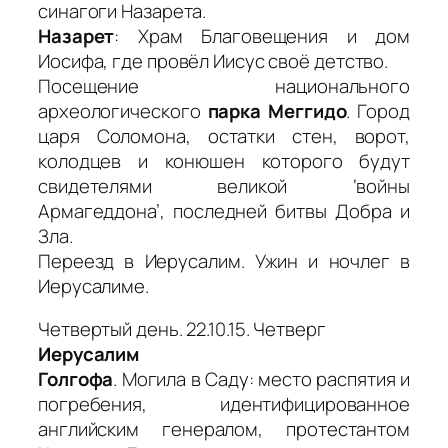
синагоги Назарета.
Назарет
: Храм Благовещения и дом
Иосифа, где провёл Иисус своё детство.
Посещение национального
археологического
парка Меггидо
. Город
царя Соломона, остатки стен, ворот,
колодцев и конюшен которого будут
свидетелями великой ‘войны
Армагеддона’, последней битвы Добра и
Зла.
Переезд в Иерусалим. Ужин и ночлег в
Иерусалиме.
Четвертый день. 22.10.15. Четверг
Иерусалим
Голгофа
. Могила в Саду: место распятия и
погребения, идентифицированное
английским генералом, протестантом