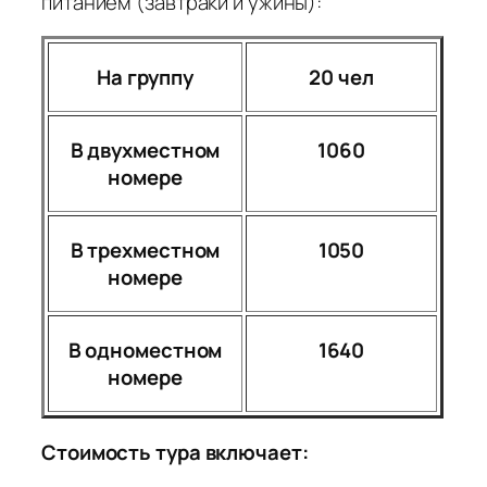
питанием (завтраки и ужины):
На группу
20 чел
В двухместном
1060
номере
В трехместном
1050
номере
В одноместном
1640
номере
Стоимость тура включает: