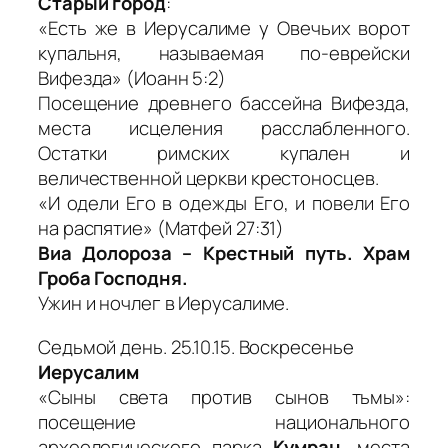
Старый город
:
«Есть же в Иерусалиме у Овечьих ворот
купальня, называемая по-еврейски
Вифезда» (Иоанн 5:2)
Посещение древнего бассейна Вифезда,
места исцеления расслабленного.
Остатки римских купален и
величественной церкви крестоносцев.
«И одели Его в одежды Его, и повели Его
на распятие» (Матфей 27:31)
Виа Долороза – Крестный путь. Храм
Гроба Господня.
Ужин и ночлег в Иерусалиме.
Седьмой день. 25.10.15. Воскресенье
Иерусалим
«Сыны света против сынов тьмы»:
посещение национального
археологического парка
Кумран
, места