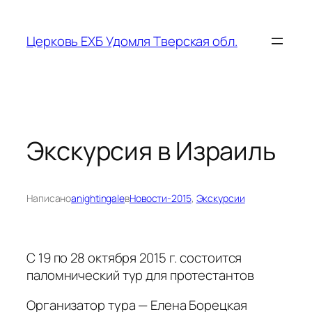
Перейти
к
Церковь ЕХБ Удомля Тверская обл.
содержимому
Экскурсия в Израиль
Написано
anightingale
в
Новости-2015
, 
Экскурсии
С 19 по 28 октября 2015 г. состоится
паломнический тур для протестантов
Организатор тура — Елена Борецкая