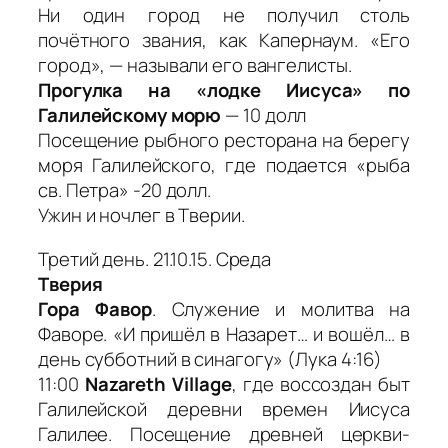
Ни один город не получил столь
почётного звания, как Капернаум. «Его
город», — называли его вангелисты.
Прогулка на «лодке Иисуса» по
Галилейскому морю
— 10 долл
Посещение рыбного ресторана на берегу
моря Галилейского, где подается «рыба
св. Петра» -20 долл.
Ужин и ночлег в Тверии.
Третий день. 21.10.15. Среда
Тверия
Гора Фавор
. Служение и молитва на
Фаворе. «И пришёл в Назарет… и вошёл… в
день субботний в синагогу» (Лука 4:16)
11:00
Nazareth Village
, где воссоздан быт
Галилейской деревни времен Иисуса
Галилее. Посещение древней церкви-