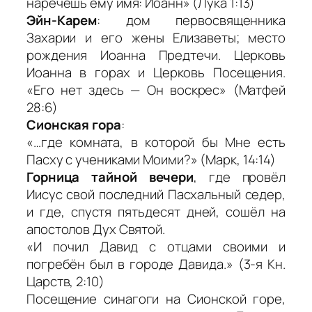
наречешь ему имя: Иоанн» (Лука 1:13)
Эйн-Карем
: дом первосвященника
Захарии и его жены Елизаветы; место
рождения Иоанна Предтечи. Церковь
Иоанна в горах и Церковь Посещения.
«Его нет здесь — Он воскрес» (Матфей
28:6)
Сионская гора
:
«…где комната, в которой бы Мне есть
Пасху с учениками Моими?» (Марк, 14:14)
Горница тайной вечери
, где провёл
Иисус свой последний Пасхальный седер,
и где, спустя пятьдесят дней, сошёл на
апостолов Дух Святой.
«И почил Давид с отцами своими и
погребён был в городе Давида.» (3-я Кн.
Царств, 2:10)
Посещение синагоги на Сионской горе,