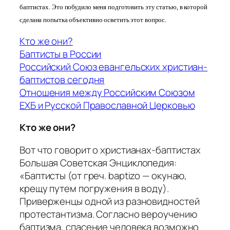
баптистах. Это побудило меня подготовить эту статью, в которой
сделана попытка объективно осветить этот вопрос.
Кто же они?
Баптисты в России
Российский Союз евангельских христиан-
баптистов сегодня
Отношения между Российским Союзом
ЕХБ и Русской Православной Церковью
Кто же они?
Вот что говорит о христианах-баптистах
Большая Советская Энциклопедия:
«Баптисты (от греч. baptizo — окунаю,
крещу путем погружения в воду).
Приверженцы одной из разновидностей
протестантизма. Согласно вероучению
баптизма, спасение человека возможно