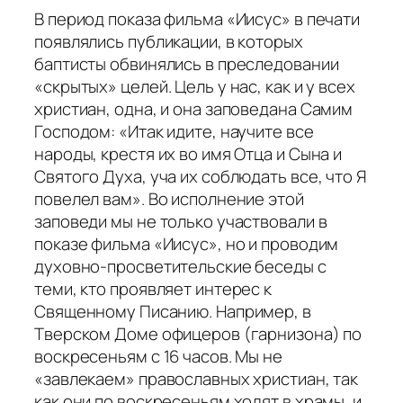
В период показа фильма «Иисус» в печати
появлялись публикации, в которых
баптисты обвинялись в преследовании
«скрытых» целей. Цель у нас, как и у всех
христиан, одна, и она заповедана Самим
Господом: «Итак идите, научите все
народы, крестя их во имя Отца и Сына и
Святого Духа, уча их соблюдать все, что Я
повелел вам». Во исполнение этой
заповеди мы не только участвовали в
показе фильма «Иисус», но и проводим
духовно-просветительские беседы с
теми, кто проявляет интерес к
Священному Писанию. Например, в
Тверском Доме офицеров (гарнизона) по
воскресеньям с 16 часов. Мы не
«завлекаем» православных христиан, так
как они по воскресеньям ходят в храмы, и