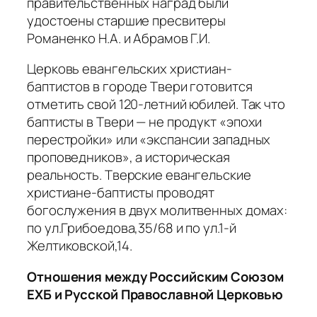
правительственных наград были
удостоены старшие пресвитеры
Романенко Н.А. и Абрамов Г.И.
Церковь евангельских христиан-
баптистов в городе Твери готовится
отметить свой 120-летний юбилей. Так что
баптисты в Твери — не продукт «эпохи
перестройки» или «экспансии западных
проповедников», а историческая
реальность. Тверские евангельские
христиане-баптисты проводят
богослужения в двух молитвенных домах:
по ул.Грибоедова,35/68 и по ул.1-й
Желтиковской,14.
Отношения между Российским Союзом
ЕХБ и Русской Православной Церковью