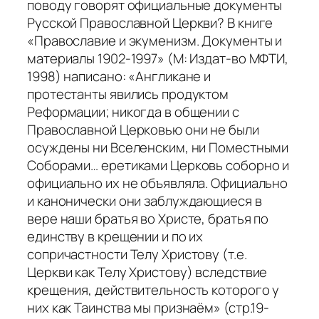
поводу говорят официальные документы
Русской Православной Церкви? В книге
«Православие и экуменизм. Документы и
материалы 1902-1997» (М: Издат-во МФТИ,
1998) написано: «Англикане и
протестанты явились продуктом
Реформации; никогда в общении с
Православной Церковью они не были
осуждены ни Вселенским, ни Поместными
Соборами… еретиками Церковь соборно и
официально их не объявляла. Официально
и канонически они заблуждающиеся в
вере наши братья во Христе, братья по
единству в крещении и по их
сопричастности Телу Христову (т.е.
Церкви как Телу Христову) вследствие
крещения, действительность которого у
них как Таинства мы признаём» (стр.19-