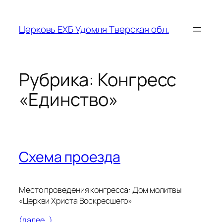
Перейти
к
Церковь ЕХБ Удомля Тверская обл.
содержимому
Рубрика:
Конгресс
«Единство»
Схема проезда
Место проведения конгресса: Дом молитвы
«Церкви Христа Воскресшего»
(далее…)