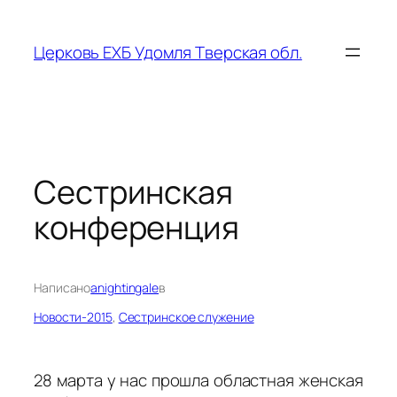
Перейти
к
Церковь ЕХБ Удомля Тверская обл.
содержимому
Сестринская
конференция
Написано
anightingale
в
Новости-2015
, 
Сестринское служение
28 марта у нас прошла областная женская