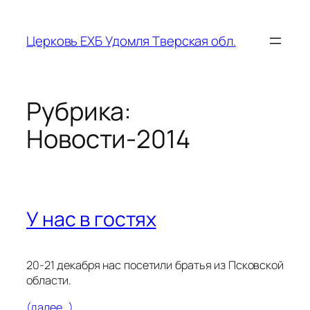
Перейти
к
Церковь ЕХБ Удомля Тверская обл.
содержимому
Рубрика:
Новости-2014
У нас в гостях
20-21 декабря нас посетили братья из Псковской
области.
(далее…)