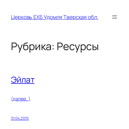
Перейти
к
Церковь ЕХБ Удомля Тверская обл.
содержимому
Рубрика:
Ресурсы
Эйлат
(далее…)
01.04.2015