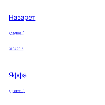
Назарет
(далее…)
01.04.2015
Яффа
(далее…)