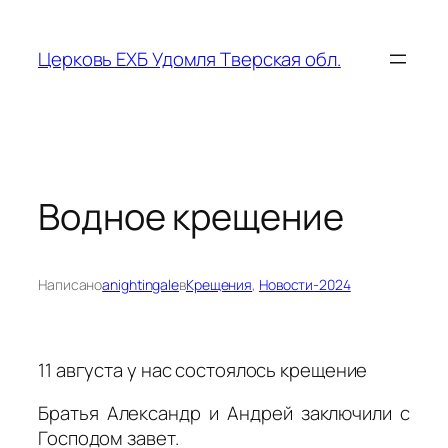
Перейти
к
Церковь ЕХБ Удомля Тверская обл.
содержимому
Водное крещение
Написано
anightingale
в
Крещения
, 
Новости-2024
11 августа у нас состоялось крещение
Братья Александр и Андрей заключили с
Господом завет.