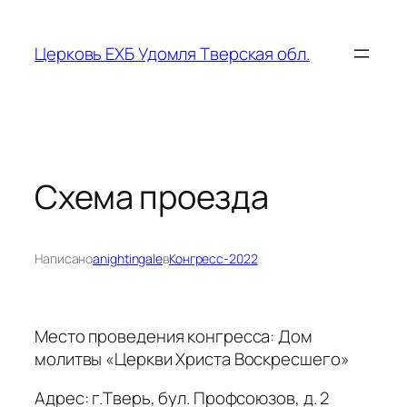
Перейти
к
Церковь ЕХБ Удомля Тверская обл.
содержимому
Схема проезда
Написано
anightingale
в
Конгресс-2022
Место проведения конгресса: Дом
молитвы «Церкви Христа Воскресшего»
Адрес: г.Тверь, бул. Профсоюзов, д. 2