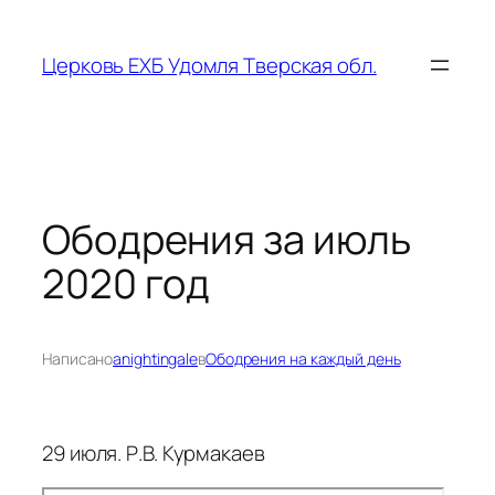
Перейти
к
Церковь ЕХБ Удомля Тверская обл.
содержимому
Ободрения за июль
2020 год
Написано
anightingale
в
Ободрения на каждый день
29 июля. Р.В. Курмакаев