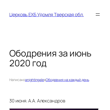
Перейти
к
Церковь ЕХБ Удомля Тверская обл.
содержимому
Ободрения за июнь
2020 год
Написано
anightingale
в
Ободрения на каждый день
30 июня. А.А. Александров