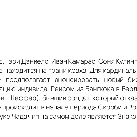
, Гэри Дэниелс, Иван Камарас, Соня Кулин
 находится на грани краха. Для кардиналь
 предполагает анонсировать новый би
цию индивида. Рейсом из Бангкока в Бер
г Шеффер), бывший солдат, который отказа
е происходит в начале периода Скорби и 
руке Чада чип на самом деле является Знак