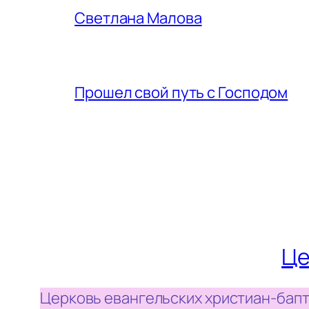
Светлана Малова
Прошел свой путь с Господом
Це
Церковь евангельских христиан-бапт