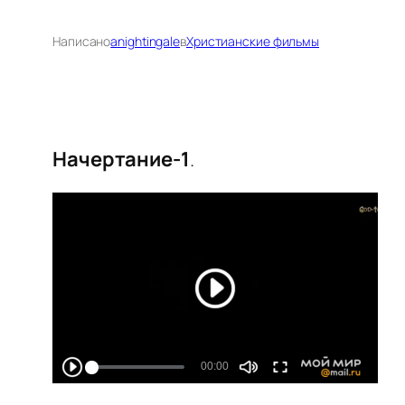
Написано
anightingale
в
Христианские фильмы
Начертание-1
.