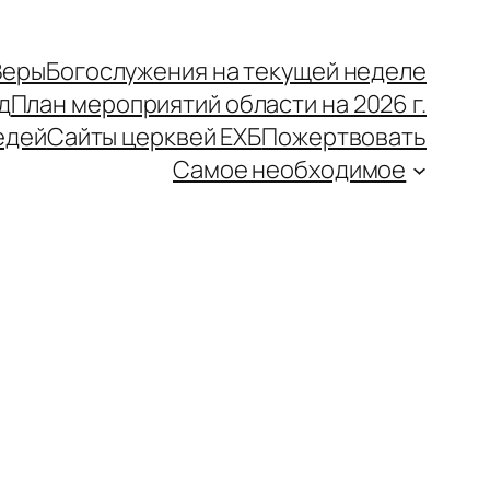
Веры
Богослужения на текущей неделе
д
План мероприятий области на 2026 г.
едей
Сайты церквей ЕХБ
Пожертвовать
Самое необходимое