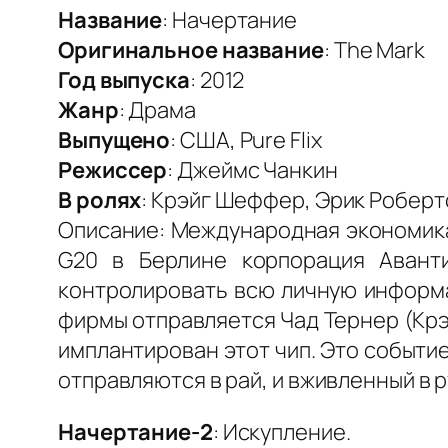
Название
: Начертание
Оригинальное название
: The Mark
Год выпуска
: 2012
Жанр
: Драма
Выпущено
: США, Pure Flix
Режиссер
: Джеймс Чанкин
В ролях
: Крэйг Шеффер, Эрик Робертс
Описание: Международная экономика
G20 в Берлине корпорация Аванти
контролировать всю личную информа
фирмы отправляется Чад Тернер (Крэй
имплантирован этот чип. Это событи
отправляются в рай, и вживленный в 
Начертание-2
: Искупление.