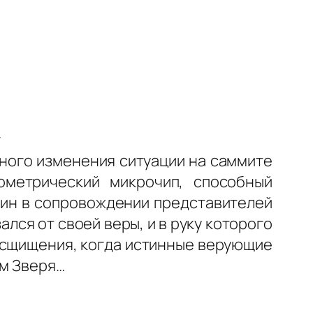
г
ного изменения ситуации на саммите
ометрический микрочип, способный
лин в сопровождении представителей
лся от своей веры, и в руку которого
Восщищения, когда истинные верующие
ом Зверя…