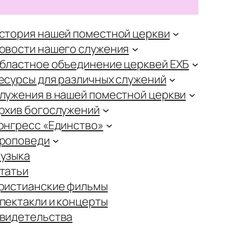
стория нашей поместной церкви
овости нашего служения
бластное объединение церквей ЕХБ
есурсы для различных служений
лужения в нашей поместной церкви
рхив богослужений
онгресс «Единство»
роповеди
узыка
татьи
ристианские фильмы
пектакли и концерты
видетельства