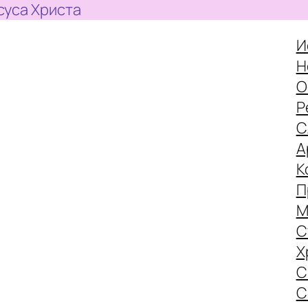
суса Христа
И
Н
О
Р
С
А
К
П
М
С
Х
С
С