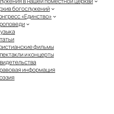
лужения в нашей поместной церкви
рхив богослужений
онгресс «Единство»
роповеди
узыка
татьи
ристианские фильмы
пектакли и концерты
видетельства
равовая информация
оэзия