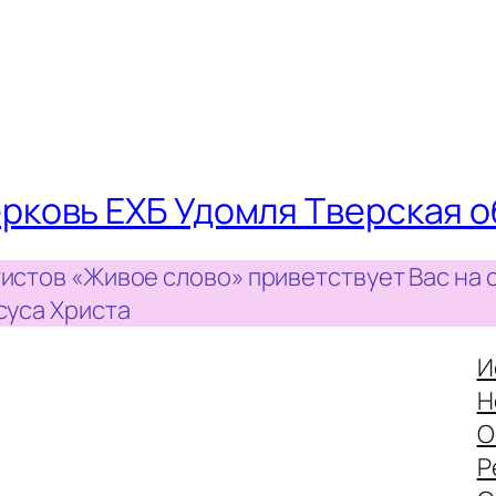
рковь ЕХБ Удомля Тверская о
истов «Живое слово» приветствует Вас на 
суса Христа
И
Н
О
Р