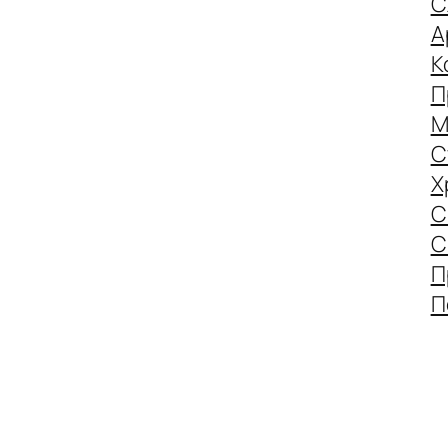
С
А
К
П
М
С
Х
С
С
П
П