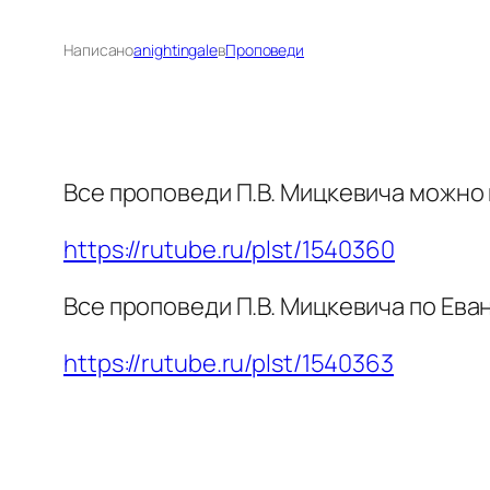
Написано
anightingale
в
Проповеди
Все проповеди П.В. Мицкевича можно 
https://rutube.ru/plst/1540360
Все проповеди П.В. Мицкевича по Ева
https://rutube.ru/plst/1540363