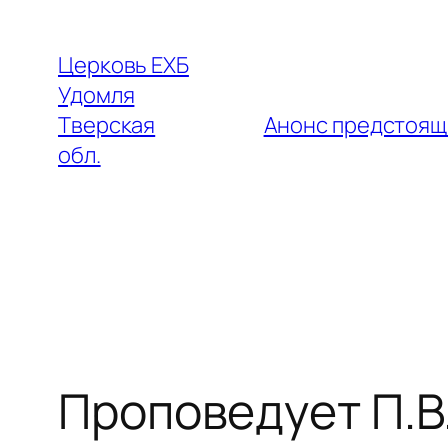
Перейти
к
Церковь ЕХБ
содержимому
Удомля
Тверская
Анонс предстоящ
обл.
Проповедует П.В