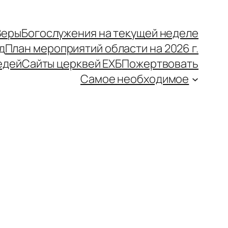
Веры
Богослужения на текущей неделе
д
План мероприятий области на 2026 г.
едей
Сайты церквей ЕХБ
Пожертвовать
Самое необходимое