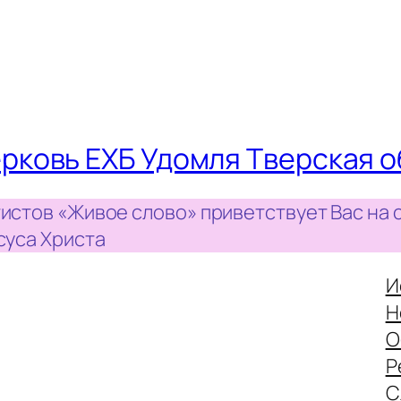
рковь ЕХБ Удомля Тверская о
истов «Живое слово» приветствует Вас на 
суса Христа
И
Н
О
Р
С