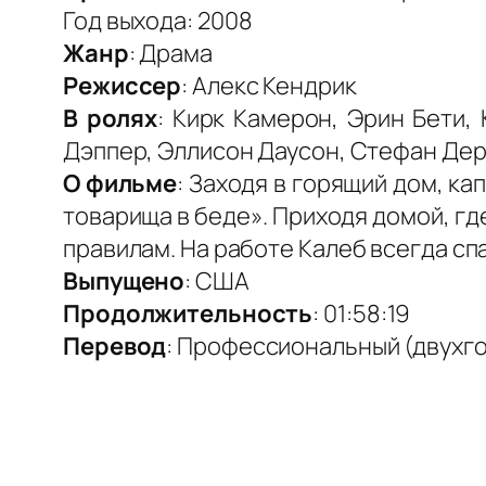
Год выхода: 2008
Жанр
: Драма
Режиссер
: Алекс Кендрик
В ролях
: Кирк Камерон, Эрин Бети, 
Дэппер, Эллисон Даусон, Стефан Де
О фильме
: Заходя в горящий дом, к
товарища в беде». Приходя домой, гд
правилам. На работе Калеб всегда спа
Выпущено
: США
Продолжительность
: 01:58:19
Перевод
: Профессиональный (двухг