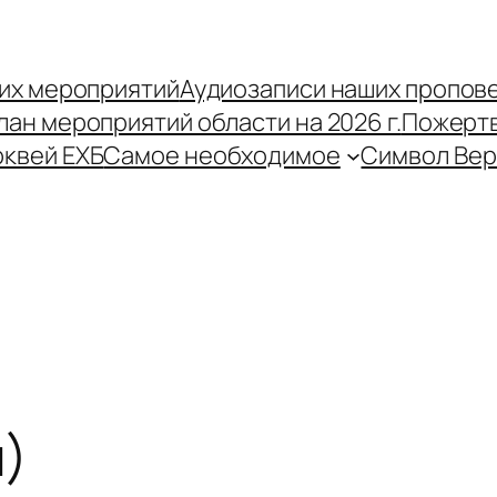
их мероприятий
Аудиозаписи наших пропов
лан мероприятий области на 2026 г.
Пожерт
рквей ЕХБ
Самое необходимое
Символ Ве
)