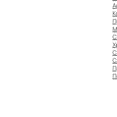
А
К
П
М
С
Х
С
С
П
П