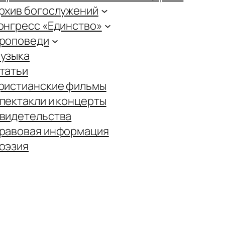
рхив богослужений
онгресс «Единство»
роповеди
узыка
татьи
ристианские фильмы
пектакли и концерты
видетельства
равовая информация
оэзия