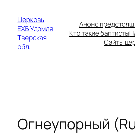
Перейти
к
Церковь
Анонс предстоящ
содержимому
ЕХБ Удомля
Кто такие баптисты
П
Тверская
Сайты це
обл.
Огнеупорный (Ru