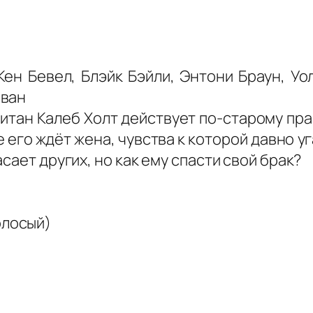
Кен Бевел, Блэйк Бэйли, Энтони Браун, Уо
рван
апитан Калеб Холт действует по-старому пр
е его ждёт жена, чувства к которой давно у
сает других, но как ему спасти свой брак?
олосый)