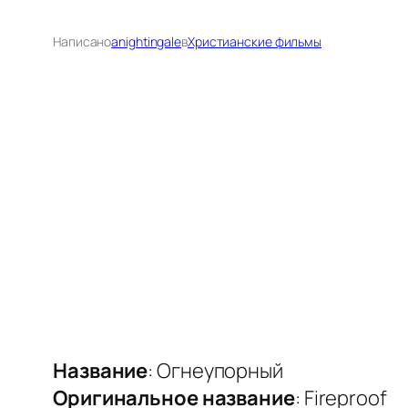
Написано
anightingale
в
Христианские фильмы
Название
: Огнеупорный
Оригинальное название
: Fireproof