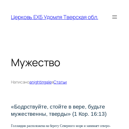
Перейти
к
Церковь ЕХБ Удомля Тверская обл.
содержимому
Мужество
Написано
anightingale
в
Статьи
«Бодрствуйте, стойте в вере, будьте
мужественны, тверды» (1 Кор. 16:13)
Голландия расположена на берегу Северного моря и занимает северо-