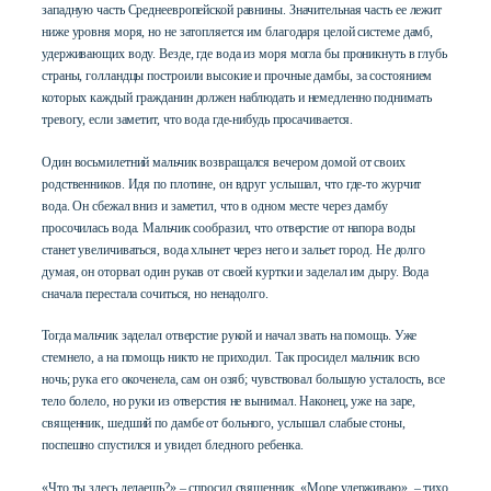
западную часть Среднеевропейской равнины. Значительная часть ее лежит
ниже уровня моря, но не затопляется им благодаря целой системе дамб,
удерживающих воду. Везде, где вода из моря могла бы проникнуть в глубь
страны, голландцы построили высокие и прочные дамбы, за состоянием
которых каждый гражданин должен наблюдать и немедленно поднимать
тревогу, если заметит, что вода где-нибудь просачивается.
Один восьмилетний мальчик возвращался вечером домой от своих
родственников. Идя по плотине, он вдруг услышал, что где-то журчит
вода. Он сбежал вниз и заметил, что в одном месте через дамбу
просочилась вода. Мальчик сообразил, что отверстие от напора воды
станет увеличиваться, вода хлынет через него и зальет город. Не долго
думая, он оторвал один рукав от своей куртки и заделал им дыру. Вода
сначала перестала сочиться, но ненадолго.
Тогда мальчик заделал отверстие рукой и начал звать на помощь. Уже
стемнело, а на помощь никто не приходил. Так просидел мальчик всю
ночь; рука его окоченела, сам он озяб; чувствовал большую усталость, все
тело болело, но руки из отверстия не вынимал. Наконец, уже на заре,
священник, шедший по дамбе от больного, услышал слабые стоны,
поспешно спустился и увидел бледного ребенка.
«Что ты здесь делаешь?» – спросил священник. «Море удерживаю», – тихо