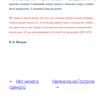
произнес мальчик. Священник поднял тревогу, сбежались люди, и дамба
была исправлена. А мальчика отнесли домой.
Мы живем в такой низине, где грех, зло и разные пороки своими мутными
водами грозят залить все. Господь призывает Своих служителей, чтобы
они приложили свои сердца и не позволили этим порокам окончательно
залить мир. «О, вы, напоминающие о Господе! не умолкайте» (Ис. 62:6).
П. К. Шатров
←
Нет ничего
Надежда на Господа
тайного
→