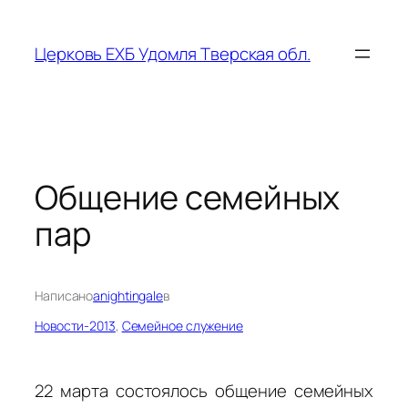
Перейти
к
Церковь ЕХБ Удомля Тверская обл.
содержимому
Общение семейных
пар
Написано
anightingale
в
Новости-2013
, 
Семейное служение
22 марта состоялось общение семейных