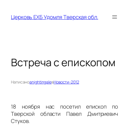
Перейти
к
Церковь ЕХБ Удомля Тверская обл.
содержимому
Встреча с епископом
Написано
anightingale
в
Новости-2012
18 ноября нас посетил епископ по
Тверской области Павел Дмитриевич
Стуков.