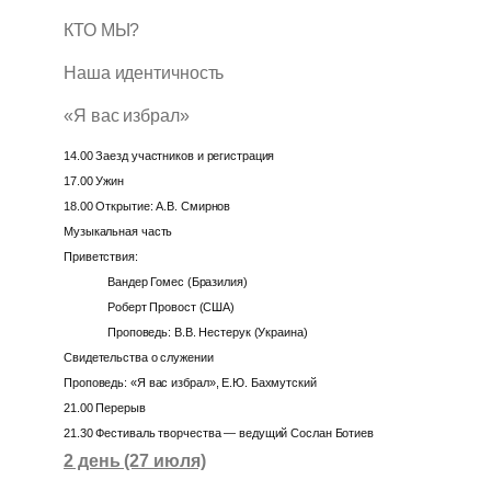
КТО МЫ?
Наша идентичность
«Я вас избрал»
14.00 Заезд участников и регистрация
17.00 Ужин
18.00 Открытие: А.В. Смирнов
Музыкальная часть
Приветствия:
Вандер Гомес (Бразилия)
Роберт Провост (США)
Проповедь: В.В. Нестерук (Украина)
Свидетельства о служении
Проповедь: «Я вас избрал», Е.Ю. Бахмутский
21.00 Перерыв
21.30 Фестиваль творчества — ведущий Сослан Ботиев
2 день (27 июля)