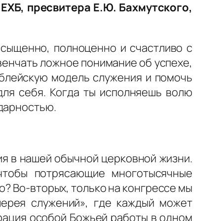
ХБ, пресвитера Е.Ю. Бахмутского,
асыщенно, полноценно и счастливо с
звенчать ложное понимание об успехе,
иблейскую модель служения и помочь
для себя. Когда ты исполняешь волю
одарностью.
ия в нашей обычной церковной жизни.
чтобы потрясающие многотысячные
но? Во-вторых, только на конгрессе мы
лерея служений», где каждый может
рация особой Божьей работы в одном