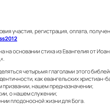
вия участия, регистрация, оплата, получен
ess2012
а на основании стиха из Евангелия
от Иоан
д
«.
еляться четырьмя глаголами этого библейс
идентичности, как евангельских христиан-б
м призвании, нашем предназначении;
сии, о нашем служении;
нии плодоносной жизни для Бога.