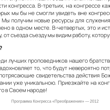
ти конгресса. В-третьих, на конгрессе ка
ых мы бы не смогли увидеть вне конгресс
. Мы получим новые ресурсы для служения
чено в одном месте. В-четвертых, это и ис
у, от съезда съезду мы видим работу, котор
?
еди лучших проповедников нашего братства
 вдохновляет то, что будут невероятно п
 потрясающие свидетельства действия Бож
ании уже уникальною. Приезжайте на конгр
о в Своем народе!
Программа Конгресса «Преображение» — 2012