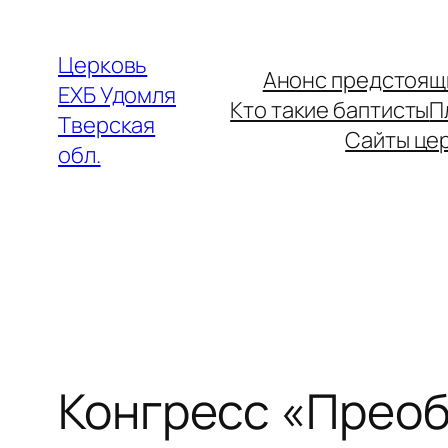
Перейти
к
Церковь
Анонс предстоящ
содержимому
ЕХБ Удомля
Кто такие баптисты
П
Тверская
Сайты це
обл.
Конгресс «Прео