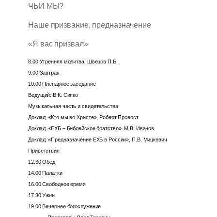
ЧЬИ МЫ?
Наше призвание, предназначение
«Я вас призвал»
8.00 Утренняя молитва: Швецов П.Б.
9.00 Завтрак
10.00 Пленарное заседание
Ведущий: В.К. Сипко
Музыкальная часть и свидетельства
Доклад: «Кто мы во Христе», Роберт Провост
Доклад: «ЕХБ – Библейское братство», М.В. Иванов
Доклад: «Предназначение ЕХБ в России», П.В. Мицкевич
Приветствия
12.30 Обед
14.00 Палатки
16.00 Свободное время
17.30 Ужин
19.00 Вечернее богослужение