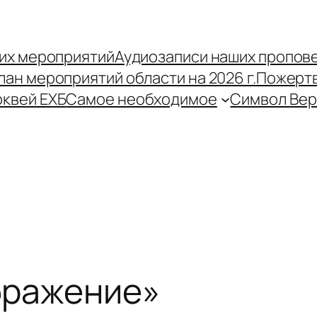
их мероприятий
Аудиозаписи наших пропов
лан мероприятий области на 2026 г.
Пожерт
рквей ЕХБ
Самое необходимое
Символ Ве
бражение»