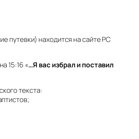
ие путевки) находится на сайте РС
на 15:16
«
…Я вас избрал и поставил
кого текста:
аптистов;