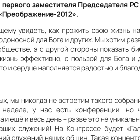
первого заместителя Председателя РС Е
 «Преображение-2012».
ему увидеть, как прожить свою жизнь н
одоносной для Бога и других. Мы хотим ра
бществе, а с другой стороны показать б
знь эффективно, с пользой для Бога и 
 то и сердце наполняется радостью и благ
вых, мы никогда не встретим такого собран
 неделе, у нас есть конференции, но 
 и ещё и весь день – разве это не уникаль
аших служений! На Конгрессе будет «Га
ний служений наших общин. Такая концент