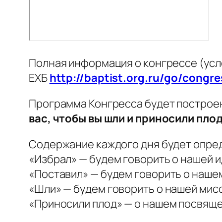
Полная информация о конгрессе (усло
ЕХБ
http://baptist.org.ru/go/congr
Программа Конгресса будет построен
вас, чтобы вы шли и приносили пло
Содержание каждого дня будет опред
«
Избрал
» — будем говорить о нашей 
«
Поставил
» — будем говорить о наше
«
Шли
» — будем говорить о нашей мис
«
Приносили плод
» — о нашем посвяще