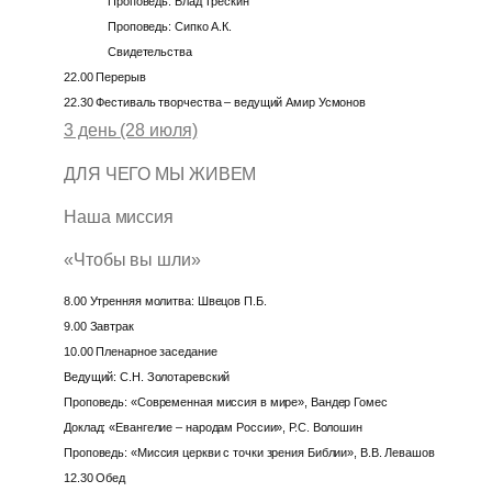
Проповедь: Влад Трескин
Проповедь: Сипко А.К.
Свидетельства
22.00 Перерыв
22.30 Фестиваль творчества – ведущий Амир Усмонов
3 день (28 июля)
ДЛЯ ЧЕГО МЫ ЖИВЕМ
Наша миссия
«Чтобы вы шли»
8.00 Утренняя молитва: Швецов П.Б.
9.00 Завтрак
10.00 Пленарное заседание
Ведущий: С.Н. Золотаревский
Проповедь: «Современная миссия в мире», Вандер Гомес
Доклад: «Евангелие – народам России», Р.С. Волошин
Проповедь: «Миссия церкви с точки зрения Библии», В.В. Левашов
12.30 Обед