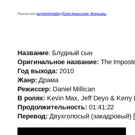
Написано
anightingale
в
Христианские фильмы
Название
: Блудный сын
Оригинальное название:
The Impost
Год выхода:
2010
Жанр:
Драма
Режиссер:
Daniel Millican
В ролях:
Kevin Max, Jeff Deyo & Kerry 
Продолжительность:
01:41:22
Перевод:
Двухголосый (закадровый) [d