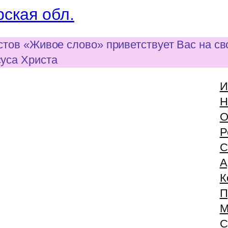
ская обл.
стов «Живое слово» приветствует Вас на с
суса Христа
И
Н
О
Р
С
А
К
П
М
С