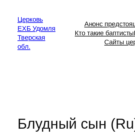
Перейти
к
Церковь
Анонс предстоя
содержимому
ЕХБ Удомля
Кто такие баптисты
Тверская
Сайты це
обл.
Блудный сын (Ru