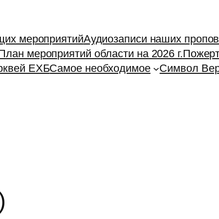
щих мероприятий
Аудиозаписи наших пропо
План мероприятий области на 2026 г.
Пожерт
рквей ЕХБ
Самое необходимое
Символ Ве
)