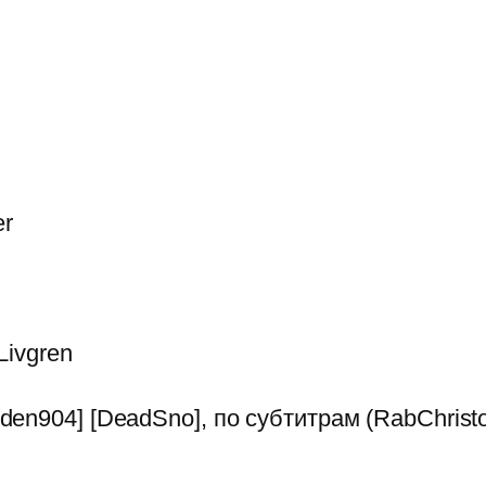
er
Livgren
en904] [DeadSno], по субтитрам (RabChrist