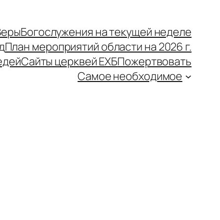
Веры
Богослужения на текущей неделе
д
План мероприятий области на 2026 г.
едей
Сайты церквей ЕХБ
Пожертвовать
Самое необходимое