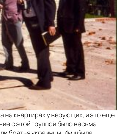
а на квартирах у верующих, и это еще
ние с этой группой было весьма
ли братья украинцы. Ими была