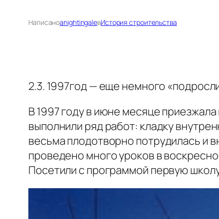
Написано
anightingale
в
История строительства
2.3. 1997год — еще немного «подросли
В 1997 году в июне месяце приезжала 
выполнили ряд работ: кладку внутрен
весьма плодотворно потрудилась и вн
проведено много уроков в воскресной
Посетили с программой первую школу