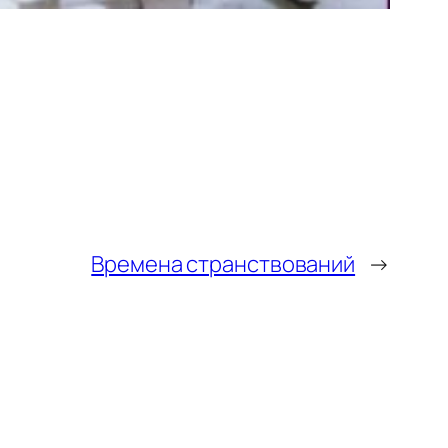
Времена странствований
→