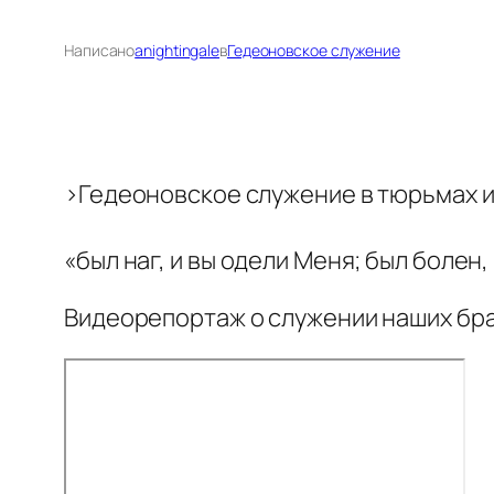
Написано
anightingale
в
Гедеоновское служение
>Гедеоновское служение в тюрьмах и
«был наг, и вы одели Меня; был болен,
Видеорепортаж о служении наших бра