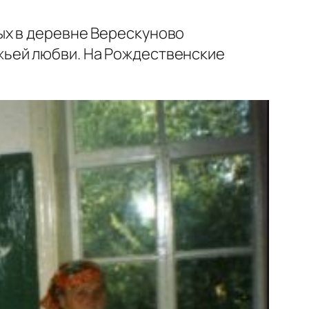
ых в деревне Верескуново
жьей любви. На Рождественские