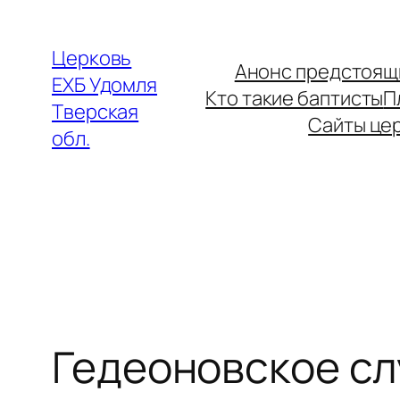
Перейти
к
Церковь
Анонс предстоящ
содержимому
ЕХБ Удомля
Кто такие баптисты
П
Тверская
Сайты це
обл.
Гедеоновское с