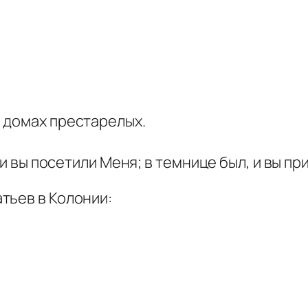
 домах престарелых.
 и вы посетили Меня; в темнице был, и вы пр
тьев в Колонии: