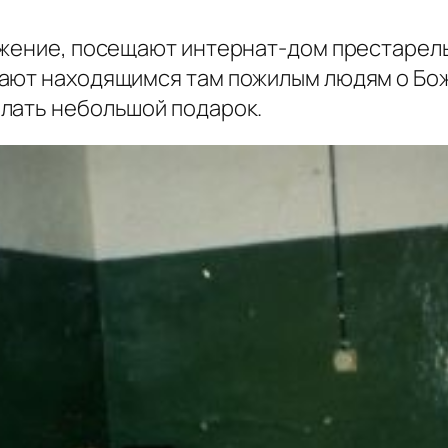
ужение, посещают интернат-дом престарел
вают находящимся там пожилым людям о Бо
лать небольшой подарок.