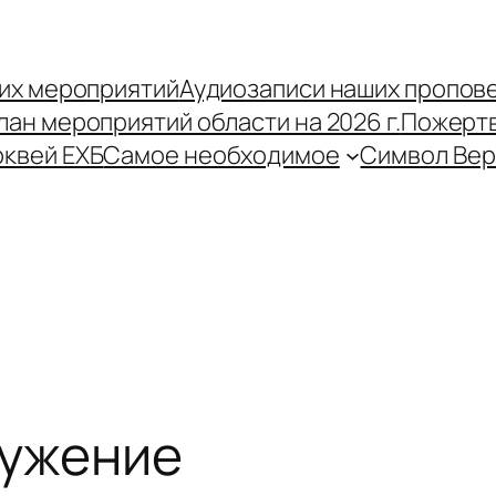
их мероприятий
Аудиозаписи наших пропов
лан мероприятий области на 2026 г.
Пожерт
рквей ЕХБ
Самое необходимое
Символ Ве
лужение