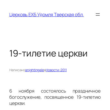
Перейти
к
Церковь ЕХБ Удомля Тверская обл.
содержимому
19-тилетие церкви
Написано
anightingale
в
Новости-2011
6 ноября состоялось праздничное
богослужение, посвященное 19-тилетию
церкви.