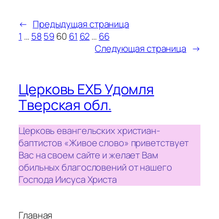
←
Предыдущая страница
1
…
58
59
60
61
62
…
66
Следующая страница
→
Церковь ЕХБ Удомля
Тверская обл.
Церковь евангельских христиан-
баптистов «Живое слово» приветствует
Вас на своем сайте и желает Вам
обильных благословений от нашего
Господа Иисуса Христа
Главная