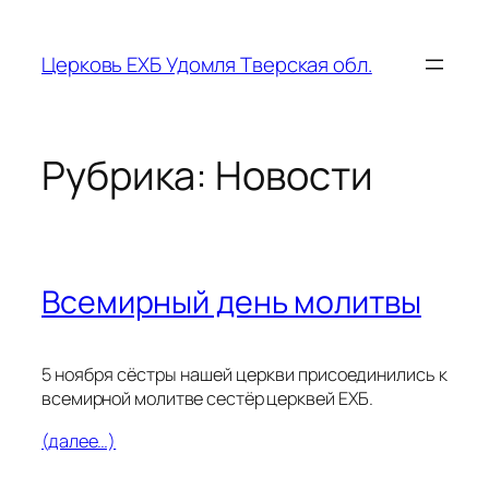
Перейти
к
Церковь ЕХБ Удомля Тверская обл.
содержимому
Рубрика:
Новости
Всемирный день молитвы
5 ноября сёстры нашей церкви присоединились к
всемирной молитве сестёр церквей ЕХБ.
(далее…)