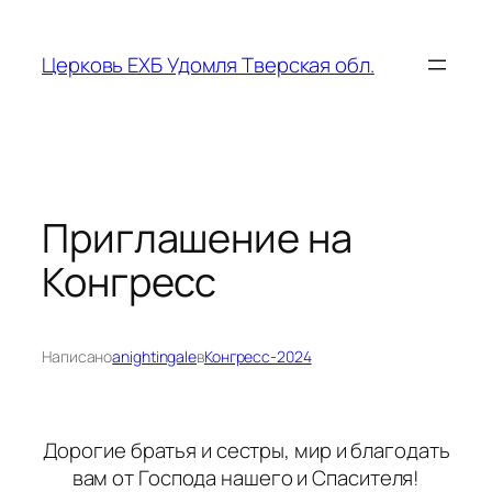
Перейти
к
Церковь ЕХБ Удомля Тверская обл.
содержимому
Приглашение на
Конгресс
Написано
anightingale
в
Конгресс-2024
Дорогие братья и сестры, мир и благодать
вам от Господа нашего и Спасителя!