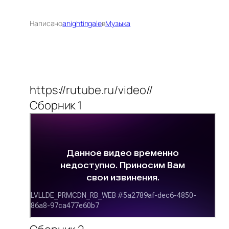
Написано
anightingale
в
Музыка
https://rutube.ru/video//
Сборник 1