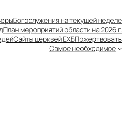
Веры
Богослужения на текущей неделе
д
План мероприятий области на 2026 г.
едей
Сайты церквей ЕХБ
Пожертвовать
Самое необходимое