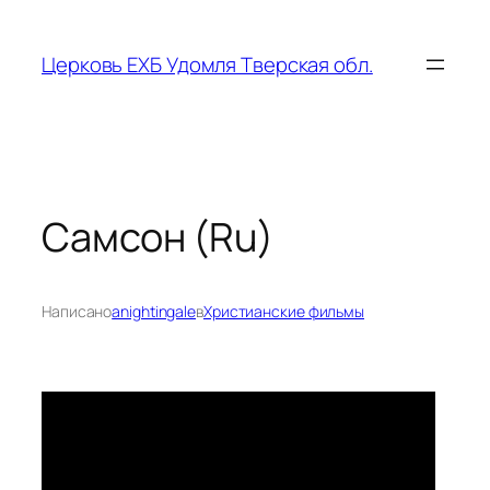
Перейти
к
Церковь ЕХБ Удомля Тверская обл.
содержимому
Самсон (Ru)
Написано
anightingale
в
Христианские фильмы