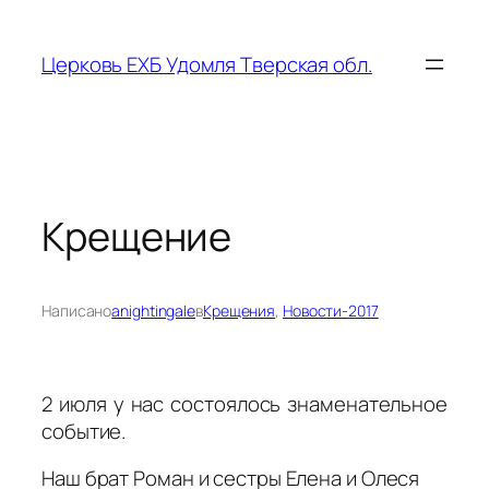
Перейти
к
Церковь ЕХБ Удомля Тверская обл.
содержимому
Крещение
Написано
anightingale
в
Крещения
, 
Новости-2017
2 июля у нас состоялось знаменательное
событие.
Наш брат Роман и сестры Елена и Олеся