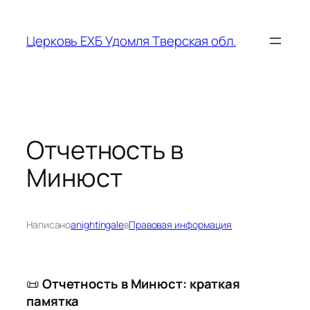
Перейти
к
Церковь ЕХБ Удомля Тверская обл.
содержимому
Отчетность в
Минюст
Написано
anightingale
в
Правовая информация
📜
Отчетность в Минюст: краткая
памятка