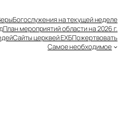
Веры
Богослужения на текущей неделе
д
План мероприятий области на 2026 г.
едей
Сайты церквей ЕХБ
Пожертвовать
Самое необходимое