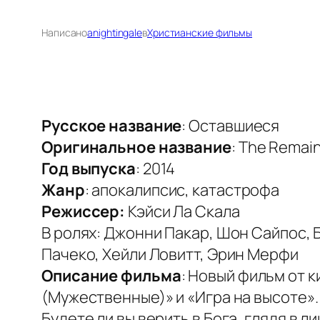
Написано
anightingale
в
Христианские фильмы
Русское название
: Оставшиеся
Оригинальное название
: The Remai
Год выпуска
: 2014
Жанр
: апокалипсис, катастрофа
Режиссер:
Кэйси Ла Скала
В ролях: Джонни Пакар, Шон Сайпос, 
Пачеко, Хейли Ловитт, Эрин Мерфи
Описание фильма
: Новый фильм от 
(Мужественные)» и «Игра на высоте».
Будете ли вы верить в Бога, глядя в