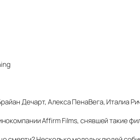
ning
Брайан Дечарт, Алекса ПенаВега, Италиа Р
кинокомпании Affirm Films, снявшей такие 
 лицо смерти? Несколько молодых людей соб