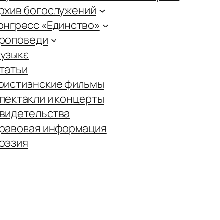
рхив богослужений
онгресс «Единство»
роповеди
узыка
татьи
ристианские фильмы
пектакли и концерты
видетельства
равовая информация
оэзия