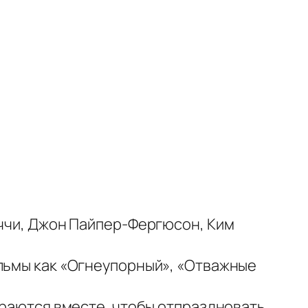
иччи, Джон Пайпер-Фергюсон, Ким
фильмы как «Огнеупорный», «Отважные
ираются вместе, чтобы отпраздновать