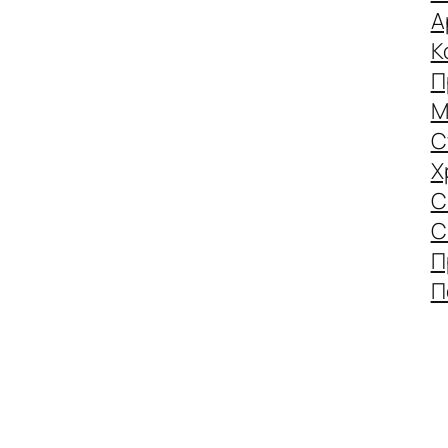
А
К
П
М
С
Х
С
С
П
П