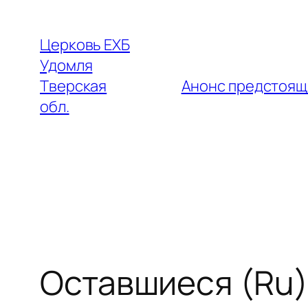
Перейти
к
Церковь ЕХБ
содержимому
Удомля
Тверская
Анонс предстоящ
обл.
Оставшиеся (Ru)