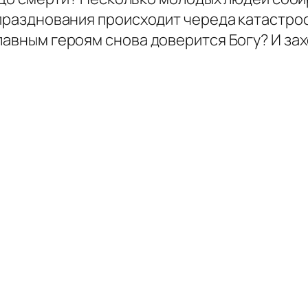
 празднования происходит череда катастро
авным героям снова доверится Богу? И захот