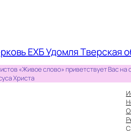
рковь ЕХБ Удомля Тверская о
истов «Живое слово» приветствует Вас на 
суса Христа
И
Н
О
Р
С