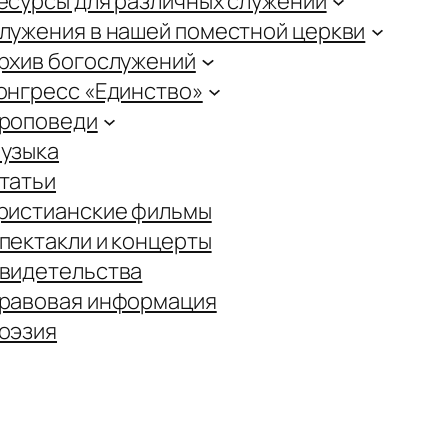
есурсы для различных служений
лужения в нашей поместной церкви
рхив богослужений
онгресс «Единство»
роповеди
узыка
татьи
ристианские фильмы
пектакли и концерты
видетельства
равовая информация
оэзия