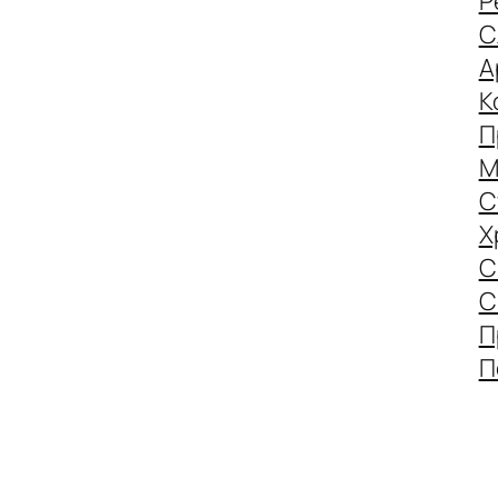
Р
С
А
К
П
М
С
Х
С
С
П
П