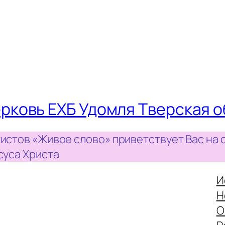
рковь ЕХБ Удомля Тверская о
истов «Живое слово» приветствует Вас на 
суса Христа
И
Н
О