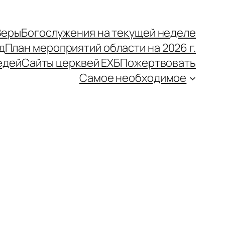
Веры
Богослужения на текущей неделе
д
План мероприятий области на 2026 г.
едей
Сайты церквей ЕХБ
Пожертвовать
Самое необходимое