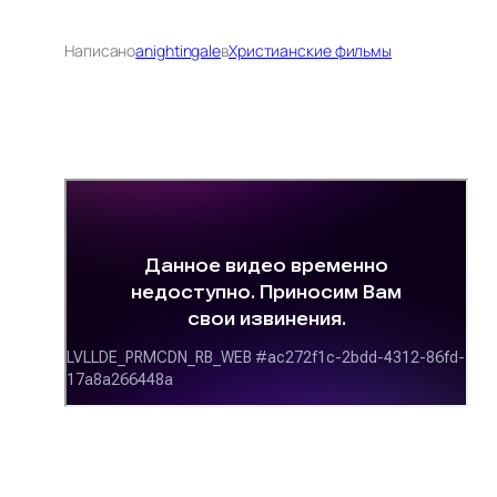
Написано
anightingale
в
Христианские фильмы