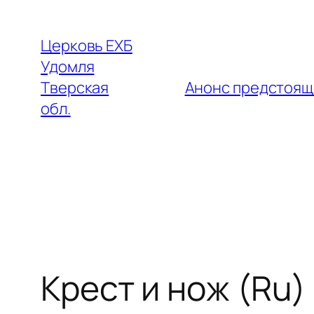
Перейти
к
Церковь ЕХБ
содержимому
Удомля
Тверская
Анонс предстоящ
обл.
Крест и нож (Ru)