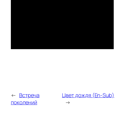
←
Встреча
Цвет дождя (En-Sub)
поколений
→