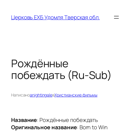
Перейти
к
Церковь ЕХБ Удомля Тверская обл.
содержимому
Рождённые
побеждать (Ru-Sub)
Написано
anightingale
в
Христианские фильмы
Название
: Рождённые побеждать
Оригинальное название
: Born to Win