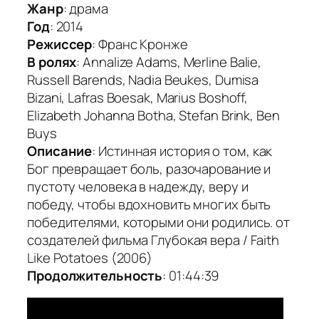
Жанр
: драма
Год
: 2014
Режиссер
: Франс Кронже
В ролях
: Annalize Adams, Merline Balie,
Russell Barends, Nadia Beukes, Dumisa
Bizani, Lafras Boesak, Marius Boshoff,
Elizabeth Johanna Botha, Stefan Brink, Ben
Buys
Описание
: Истинная история о том, как
Бог превращает боль, разочарование и
пустоту человека в надежду, веру и
победу, чтобы вдохновить многих быть
победителями, которыми они родились. от
создателей фильма Глубокая вера / Faith
Like Potatoes (2006)
Продолжительность
: 01:44:39