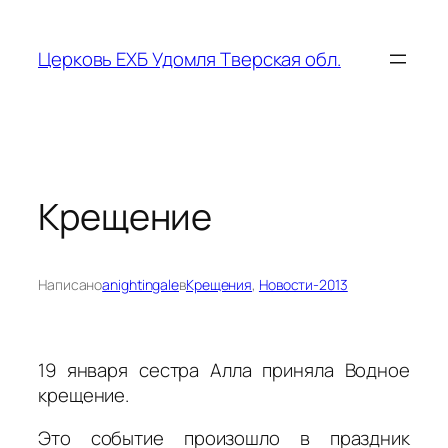
Перейти
к
Церковь ЕХБ Удомля Тверская обл.
содержимому
Крещение
Написано
anightingale
в
Крещения
, 
Новости-2013
19 января сестра Алла приняла Водное
крещение.
Это событие произошло в праздник